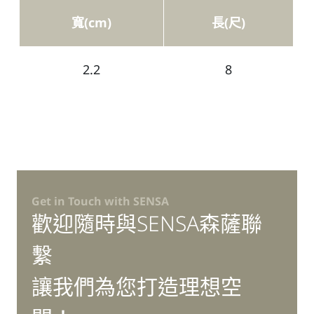
寬(cm)
長(尺)
2.2
8
Get in Touch with SENSA
歡迎隨時與SENSA森薩聯
繫
讓我們為您打造理想空