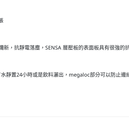
脹
新，抗靜電落塵，SENSA 層壓板的表面板具有很強的
安裝時表面有水靜置24小時或是飲料灑出，megaloc部分可以