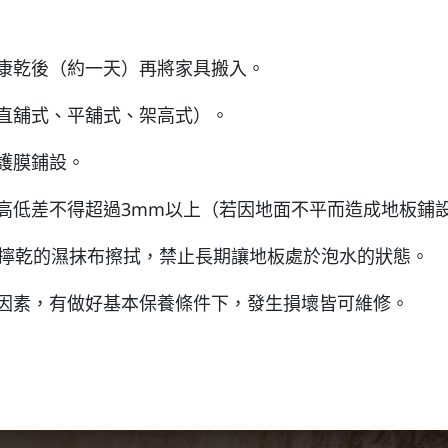
。
康乾後（約一天）再將家具搬入。
直舖式、平舖式、架高式）。
護膜鋪設。
高低差不得超過3mm以上（若因地面不平而造成地板鋪
未擰乾的濕抹布擦拭，禁止長期讓地板處於泡水的狀態。
因素，有做好基本保養條件下，發生損壞皆可維修。