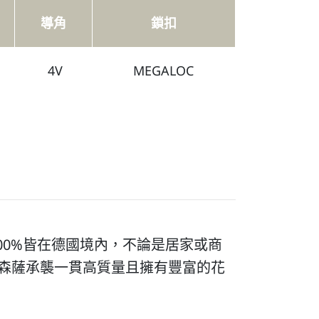
導角
鎖扣
4V
MEGALOC
00%皆在德國境內，不論是居家或商
A 森薩承襲一貫高質量且擁有豐富的花
。