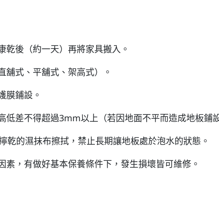
。
康乾後（約一天）再將家具搬入。
直舖式、平舖式、架高式）。
護膜鋪設。
高低差不得超過3mm以上（若因地面不平而造成地板鋪
未擰乾的濕抹布擦拭，禁止長期讓地板處於泡水的狀態。
因素，有做好基本保養條件下，發生損壞皆可維修。