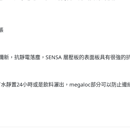
脹
新，抗靜電落塵，SENSA 層壓板的表面板具有很強的
安裝時表面有水靜置24小時或是飲料灑出，megaloc部分可以